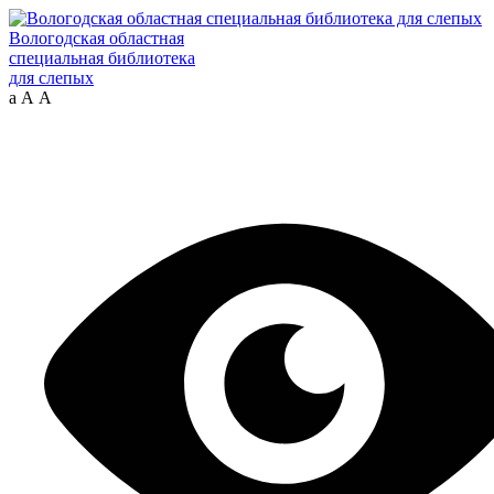
Вологодская областная
специальная библиотека
для слепых
а
А
А