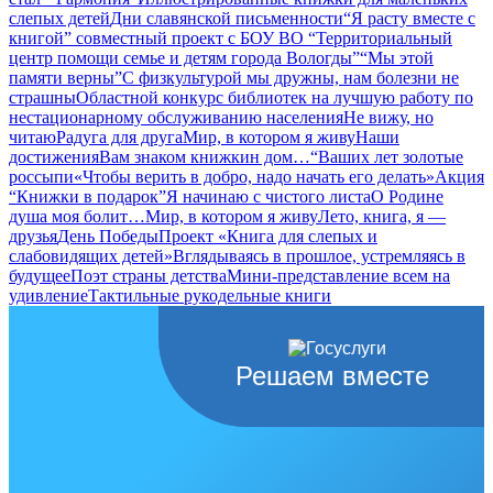
слепых детей
Дни славянской письменности
“Я расту вместе с
книгой” совместный проект с БОУ ВО “Территориальный
центр помощи семье и детям города Вологды”
“Мы этой
памяти верны”
С физкультурой мы дружны, нам болезни не
страшны
Областной конкурс библиотек на лучшую работу по
нестационарному обслуживанию населения
Не вижу, но
читаю
Радуга для друга
Мир, в котором я живу
Наши
достижения
Вам знаком книжкин дом…
“Ваших лет золотые
россыпи
«Чтобы верить в добро, надо начать его делать»
Акция
“Книжки в подарок”
Я начинаю с чистого листа
О Родине
душа моя болит…
Мир, в котором я живу
Лето, книга, я —
друзья
День Победы
Проект «Книга для слепых и
слабовидящих детей»
Вглядываясь в прошлое, устремляясь в
будущее
Поэт страны детства
Мини-представление всем на
удивление
Тактильные рукодельные книги
Решаем вместе