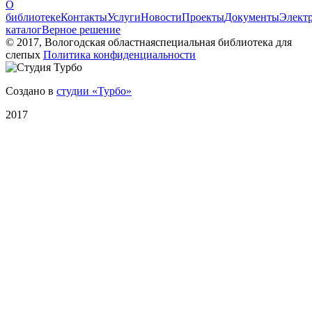
О
библиотеке
Контакты
Услуги
Новости
Проекты
Документы
Элект
каталог
Верное решение
© 2017, Вологодская областнаяспециальная библиотека для
слепых
Политика конфиденциальности
Создано в
студии «Турбо»
2017