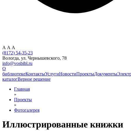
А
А
А
(8172) 54-35-23
Вологда, ул. Чернышевского, 78
info@vosbibl.ru
О
библиотеке
Контакты
Услуги
Новости
Проекты
Документы
Элект
каталог
Верное решение
Главная
»
Проекты
»
Фотогалерея
Иллюстрированные книжки