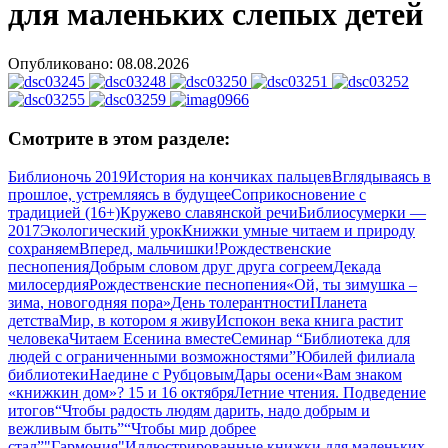
для маленьких слепых детей
Опубликовано: 08.08.2026
Смотрите в этом разделе:
Библионочь 2019
История на кончиках пальцев
Вглядываясь в
прошлое, устремляясь в будущее
Соприкосновение с
традицией (16+)
Кружево славянской речи
Библиосумерки —
2017
Экологический урок
Книжки умные читаем и природу
сохраняем
Вперед, мальчишки!
Рождественские
песнопения
Добрым словом друг друга согреем
Декада
милосердия
Рождественские песнопения
«Ой, ты зимушка –
зима, новогодняя пора»
День толерантности
Планета
детства
Мир, в котором я живу
Испокон века книга растит
человека
Читаем Есенина вместе
Семинар “Библиотека для
людей с ограниченными возможностями”
Юбилей филиала
библиотеки
Наедине с Рубцовым
Дары осени
«Вам знаком
«книжкин дом»? 15 и 16 октября
Летние чтения. Подведение
итогов
“Чтобы радость людям дарить, надо добрым и
вежливым быть”
“Чтобы мир добрее
стал”
"Гармония"
Иллюстрированные книжки для маленьких