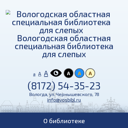
Вологодская областная
специальная библиотека
для слепых
А
А
А
А
А
а
(8172) 54-35-23
Вологда, ул. Чернышевского, 78
info@vosbibl.ru
О библиотеке