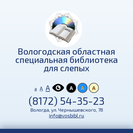
Вологодская областная
специальная библиотека
для слепых
А
А
А
А
А
а
(8172) 54-35-23
Вологда, ул. Чернышевского, 78
info@vosbibl.ru