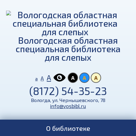
Вологодская областная
специальная библиотека
для слепых
А
А
А
А
А
а
(8172) 54-35-23
Вологда, ул. Чернышевского, 78
info@vosbibl.ru
О библиотеке