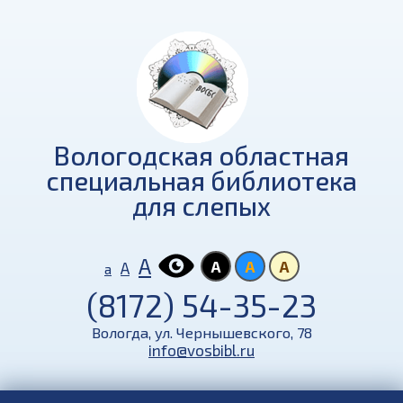
Вологодская областная
специальная библиотека
для слепых
А
А
А
А
А
а
(8172) 54-35-23
Вологда, ул. Чернышевского, 78
info@vosbibl.ru