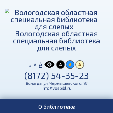
Вологодская областная
специальная библиотека
для слепых
А
А
А
А
А
а
(8172) 54-35-23
Вологда, ул. Чернышевского, 78
info@vosbibl.ru
О библиотеке