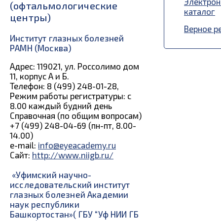
Электро
(офтальмологические
каталог
центры)
Верное р
Институт глазных болезней
РАМН (Москва)
Адрес: 119021, ул. Россолимо дом
11, корпус А и Б.
Телефон: 8 (499) 248-01-28,
Режим работы регистратуры: с
8.00 каждый будний день
Справочная (по общим вопросам)
+7 (499) 248-04-69 (пн-пт, 8.00-
14.00)
e-mail:
info@eyeacademy.ru
Сайт:
http://www.niigb.ru/
«Уфимский научно-
исследовательский институт
глазных болезней Академии
наук республики
Башкортостан»( ГБУ “Уф НИИ ГБ