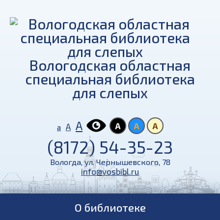
Вологодская областная
специальная библиотека
для слепых
А
А
А
А
А
а
(8172) 54-35-23
Вологда, ул. Чернышевского, 78
info@vosbibl.ru
О библиотеке