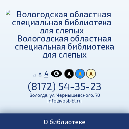
Вологодская областная
специальная библиотека
для слепых
А
А
А
А
А
а
(8172) 54-35-23
Вологда, ул. Чернышевского, 78
info@vosbibl.ru
О библиотеке